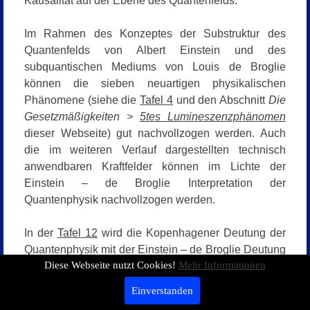
Kausalität auf der Ebene des Quantenfelds.
Im Rahmen des Konzeptes der Substruktur des
Quantenfelds von Albert Einstein und des
subquantischen Mediums von Louis de Broglie
können die sieben neuartigen physikalischen
Phänomene (siehe die
Tafel 4
und den Abschnitt
Die
Gesetzmäßigkeiten >
5tes Lumineszenzphänomen
dieser Webseite) gut nachvollzogen werden. Auch
die im weiteren Verlauf dargestellten technisch
anwendbaren Kraftfelder können im Lichte der
Einstein – de Broglie Interpretation der
Quantenphysik nachvollzogen werden.
In der
Tafel 12
wird die Kopenhagener Deutung der
Quantenphysik mit der Einstein – de Broglie Deutung
Diese Webseite nutzt Cookies!
Mehr Informationen
der Quantenphysik anhand von fünf wichtigen
Merkmalen verglichen. Die Einstein – de Broglie
Einverstanden
Deutung der Quantenphysik ermöglicht dabei die