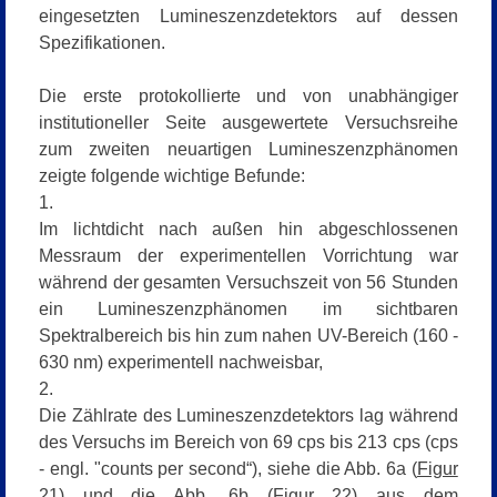
eingesetzten Lumineszenzdetektors auf dessen
Spezifikationen.
Die erste protokollierte und von unabhängiger
institutioneller Seite ausgewertete Versuchsreihe
zum zweiten neuartigen Lumineszenzphänomen
zeigte folgende wichtige Befunde:
1.
Im lichtdicht nach außen hin abgeschlossenen
Messraum der experimentellen Vorrichtung war
während der gesamten Versuchszeit von 56 Stunden
ein Lumineszenzphänomen im sichtbaren
Spektralbereich bis hin zum nahen UV-Bereich (160 -
630 nm) experimentell nachweisbar,
2.
Die Zählrate des Lumineszenzdetektors lag während
des Versuchs im Bereich von 69 cps bis 213 cps (
cps
- engl. "counts per second“
), siehe die Abb. 6a (
Figur
21
) und die Abb. 6b (
Figur 22
) aus dem