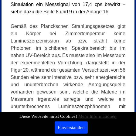
Simulation ein Messsignal von 17,4 cps bewirkt –
siehe dazu die Seite 8 und 9 in der
Anlage 16
.
Gemäß des Planckschen Strahlungsgesetzes gibt
ein Körper bei Zimmertemperatur keine
Lumineszenzemission ab bzw. strahlt keine
Photonen im sichtbaren Spektralbereich bis im
nahen UV-Bereich aus. Es musste also im Messraum
der experimentellen Vorrichtung, dargestellt in der
Figur 20
, während der gesamten Versuchszeit von 56
Stunden eine sehr intensive bzw. sehr energiereiche
und ununterbrochen wirkende Anregungsquelle
vorhanden gewesen sein, welche die Materie im
Messraum irgendwie anregte und welche ein
ununterbrochenes Lumineszenzphänomen mit
Emission im UV-VIS Spektralbereich (ultravioletten
Diese Webseite nutzt Cookies!
Mehr Informationen
bis sichtbaren Spektralbereich) bewirkte. Diese im
Einverstanden
Messraum der experimentellen Vorrichtung während
der gesamten Versuchszeit von 56 Stunden