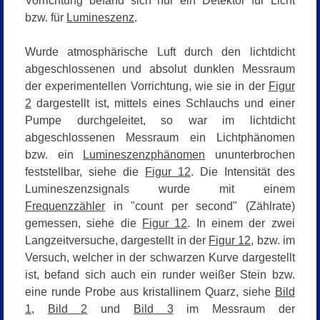
Vorrichtung befand sich nur ein Detektor für Licht
bzw. für
Lumineszenz
.
Wurde atmosphärische Luft durch den lichtdicht
abgeschlossenen und absolut dunklen Messraum
der experimentellen Vorrichtung, wie sie in der
Figur
2
dargestellt ist, mittels eines Schlauchs und einer
Pumpe durchgeleitet, so war im lichtdicht
abgeschlossenen Messraum ein Lichtphänomen
bzw. ein
Lumineszenzphänomen
ununterbrochen
feststellbar, siehe die
Figur 12
. Die Intensität des
Lumineszenzsignals wurde mit einem
Frequenzzähler
in "
count per second"
(Zählrate)
gemessen, siehe die
Figur 12
.
In einem der zwei
Langzeitversuche, dargestellt in der
Figur 12
, bzw. im
Versuch, welcher in der schwarzen Kurve dargestellt
ist, befand sich auch ein runder weißer Stein bzw.
eine runde Probe aus kristallinem Quarz, siehe
Bild
1
,
Bild 2
und
Bild 3
im Messraum der