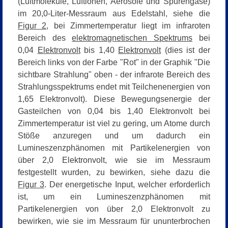
(Luftmoleküle, Luftionen, Aerosole und Spurengase)
im 20,0-Liter-Messraum aus Edelstahl, siehe die
Figur 2
, bei Zimmertemperatur liegt im infraroten
Bereich des
elektromagnetischen Spektrums
bei
0,04
Elektronvolt
bis 1,40
Elektronvolt
(dies ist der
Bereich links von der Farbe "
Rot"
in der Graphik
"Die
sichtbare Strahlung"
oben - der infrarote Bereich des
Strahlungsspektrums endet mit Teilchenenergien von
1,65 Elektronvolt).
Diese Bewegungsenergie der
Gasteilchen von 0,04 bis 1,40 Elektronvolt bei
Zimmertemperatur ist viel zu gering, um Atome durch
Stöße anzuregen und um dadurch ein
Lumineszenzphänomen mit Partikelenergien von
über 2,0 Elektronvolt,
wie sie im Messraum
festgestellt wurden,
zu bewirken, siehe dazu die
Figur 3
. Der energetische Input, welcher erforderlich
ist, um ein Lumineszenzphänomen mit
Partikelenergien von über 2,0 Elektronvolt zu
bewirken, wie sie im Messraum für ununterbrochen